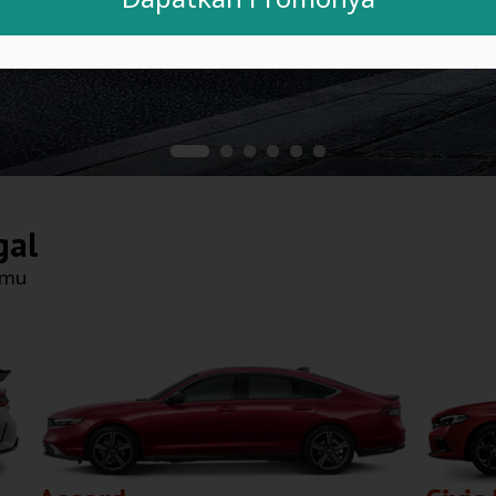
gal
nmu