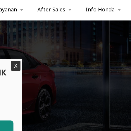
ayanan
After Sales
Info Honda
X
IK