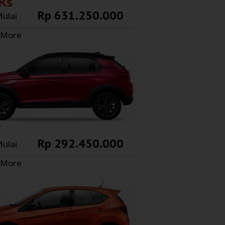
 Rs
Rp 631.250.000
ulai
 More
V
Rp 292.450.000
ulai
 More